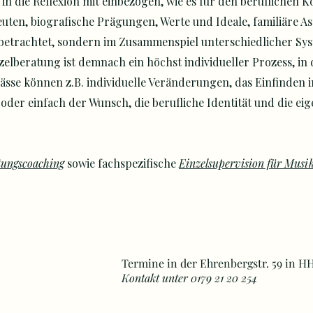
in die Reflexion mit einbezogen, wie es für den beruflichen K
uten, biografische Prägungen, Werte und Ideale, familiäre A
 betrachtet, sondern im Zusammenspiel unterschiedlicher Sys
nzelberatung ist demnach ein höchst individueller Prozess, in 
ässe können z.B. individuelle Veränderungen, das Einfinden i
oder einfach der Wunsch, die berufliche Identität und die eig
tungscoaching
sowie fachspezifische
Einzelsupervision für Musi
Termine in der Ehrenbergstr. 59 in HH
Kontakt unter 0179 21 20 254