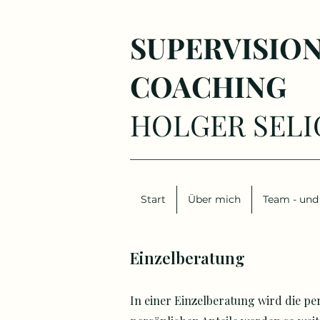
SUPERVISIO
COACHING
HOLGER SELI
Start
Über mich
Team - und 
Einzelberatung
In einer Einzelberatung wird die pe